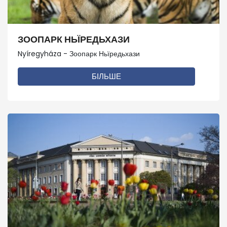
ЗООПАРК НЬЇРЕДЬХАЗИ
Nyíregyháza - Зоопарк Ньїредьхази
БІЛЬШЕ