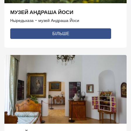
МУЗЕЙ АНДРАША ЙОСИ​
Ньіредьхаза - музей Андраша Йоси
БІЛЬШЕ