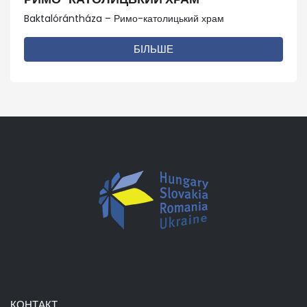
Baktalórántháza – Римо-католицький храм
БІЛЬШЕ
КОНТАКТ