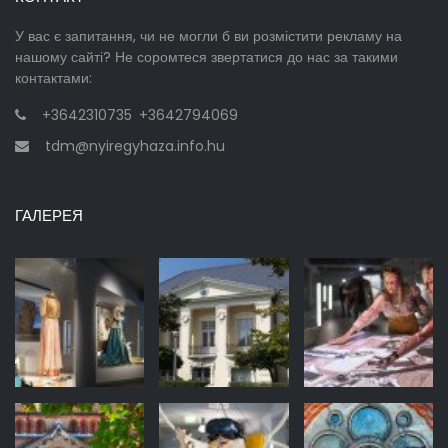
У вас є запитання, чи не могли б ви розмістити рекламу на
нашому сайті? Не соромтеся звертатися до нас за такими
контактами:
+3642310735
,
+3642794069
tdm@nyiregyhaza.info.hu
ГАЛЕРЕЯ