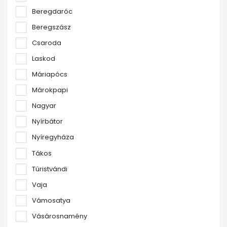
Beregdaróc
Beregszász
Csaroda
Laskod
Máriapócs
Márokpapi
Nagyar
Nyírbátor
Nyíregyháza
Tákos
Túristvándi
Vaja
Vámosatya
Vásárosnamény